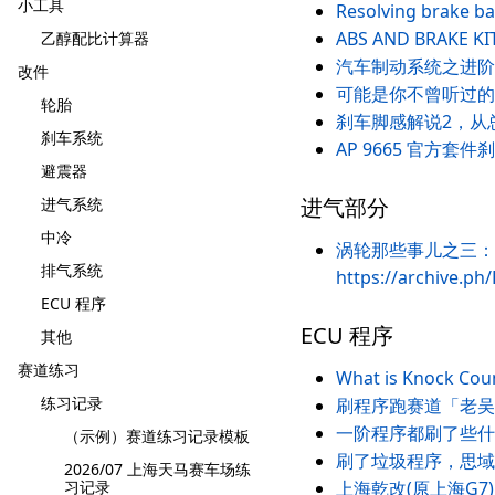
小工具
Resolving brake ba
ABS AND BRAKE K
乙醇配比计算器
汽车制动系统之进阶
改件
可能是你不曾听过的
轮胎
刹车脚感解说2，从
刹车系统
AP 9665 官方
避震器
进气部分
进气系统
中冷
涡轮那些事儿之三：
排气系统
https://archive.ph
ECU 程序
ECU 程序
其他
赛道练习
What is Knock Coun
练习记录
刷程序跑赛道「老吴不
一阶程序都刷了些什么？
（示例）赛道练习记录模板
刷了垃圾程序，思域
2026/07 上海天马赛车场练
习记录
上海乾改(原上海G7) 