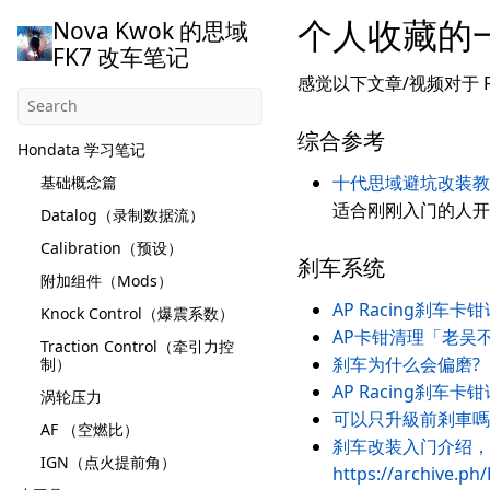
个人收藏的
Nova Kwok 的思域
FK7 改车笔记
感觉以下文章/视频对于 
综合参考
Hondata 学习笔记
十代思域避坑改装
基础概念篇
适合刚刚入门的人开
Datalog（录制数据流）
Calibration（预设）
刹车系统
附加组件（Mods）
AP Racing刹车
Knock Control（爆震系数）
AP卡钳清理「老吴不
Traction Control（牵引力控
刹车为什么会偏磨?
制）
AP Racing刹车
涡轮压力
可以只升級前剎車嗎
AF （空燃比）
刹车改装入门介绍，
IGN（点火提前角）
https://archive.ph