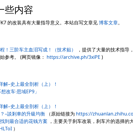
一些内容
FK7 的改装具有大量指导意义。本站自写文章见
博客文章
。
教程！三阶车主血泪写成！（技术贴）
，提供了大量的技术指导
始参考。 (网页镜像：
https://archive.ph/3xiPE
)
卡钳详解–史上最全剖析（上）！
想改车·思域EP9」
卡钳详解–史上最全剖析（上）！
？–談剎車的升級均衡
（原始链接为
https://zhuanlan.zhihu.
找到最合适的花钱方案
，主要关于刹车改装，刹车片的选择的大
/HLToI
）