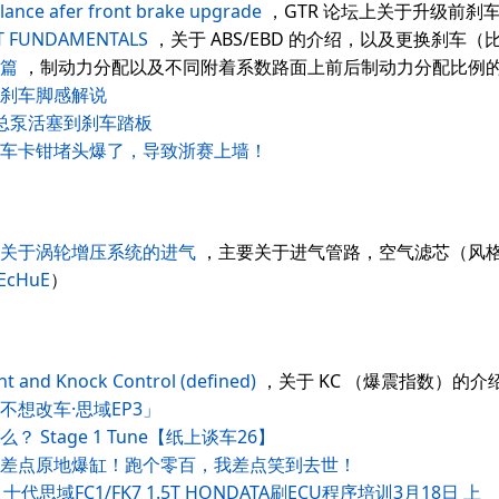
lance afer front brake upgrade
，GTR 论坛上关于升级前刹
IT FUNDAMENTALS
，关于 ABS/EBD 的介绍，以及更换刹
篇
，制动力分配以及不同附着系数路面上前后制动力分配比例
刹车脚感解说
总泵活塞到刹车踏板
套件刹车卡钳堵头爆了，导致浙赛上墙！
关于涡轮增压系统的进气
，主要关于进气管路，空气滤芯（风格
/EcHuE
）
t and Knock Control (defined)
，关于 KC （爆震指数）的介
想改车·思域EP3」
 Stage 1 Tune【纸上谈车26】
差点原地爆缸！跑个零百，我差点笑到去世！
十代思域FC1/FK7 1.5T HONDATA刷ECU程序培训3月18日 上