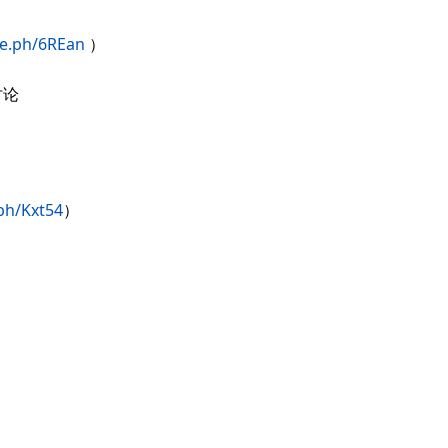
ve.ph/6REan
）
讨论
.ph/Kxt54
）